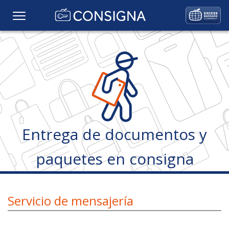
Home
Precios
Consigna
Entrega de documentos y
Nuestros servicios
paquetes en consigna
Ubicación
Galería
Servicio de mensajería
Preguntas frecuentes