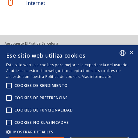
Internet
Aeropuerto El Prat de Barcelona
×
Terminal 1
: 0034 932 97 12 13
Ese sitio web utiliza cookies
Terminal 2
: 0034 934 78 99 83
barcelona.aeropuerto@excess-baggage.com
Este sitio web usa cookies para mejorar la experiencia del usuario.
Contacte con nosotros
SPANISH
Al utilizar nuestro sitio web, usted acepta todas las cookies de
Acerca de nosotros
acuerdo con nuestra Política de cookies.
Más información
ENGLISH
Términos legales
COOKIES DE RENDIMIENTO
COOKIES DE PREFERENCIAS
COOKIES DE FUNCIONALIDAD
Con objeto de mejorar la satisfacción de nuestros clientes, EXCESS BAGGAGE
COOKIES NO CLASIFICADAS
COMPANY TRENES, S.L. hemos implantado un Sistema de Gestión de Calidad
en base a los requisitos de la norma UNE-EN-ISO 9001:2015, cuya política de
MOSTRAR DETALLES
calidad de calidad se muestra
en nuestro sitio web.
© Excess Baggage Investments España SL C.I.F. B86778032 | Madrid C/ Castello